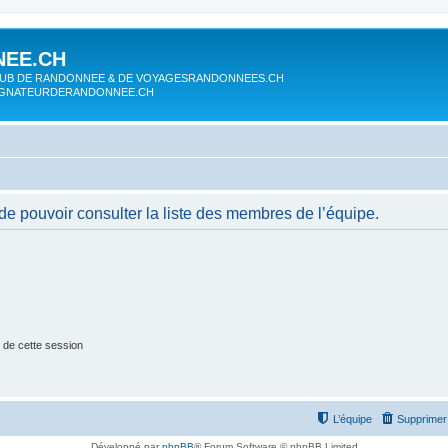
EE.CH
UB DE RANDONNEE & DE VOYAGESRANDONNEES.CH
AGNATEURDERANDONNEE.CH
de pouvoir consulter la liste des membres de l’équipe.
 de cette session
L’équipe
Supprimer 
Développé par
phpBB
® Forum Software © phpBB Limited