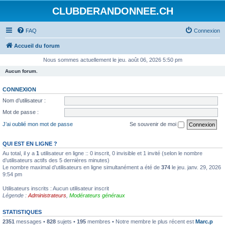
CLUBDERANDONNEE.CH
FAQ
Connexion
Accueil du forum
Nous sommes actuellement le jeu. août 06, 2026 5:50 pm
Aucun forum.
CONNEXION
Nom d’utilisateur :
Mot de passe :
J’ai oublié mon mot de passe
Se souvenir de moi
QUI EST EN LIGNE ?
Au total, il y a
1
utilisateur en ligne :: 0 inscrit, 0 invisible et 1 invité (selon le nombre
d’utilisateurs actifs des 5 dernières minutes)
Le nombre maximal d’utilisateurs en ligne simultanément a été de
374
le jeu. janv. 29, 2026
9:54 pm
Utilisateurs inscrits : Aucun utilisateur inscrit
Légende :
Administrateurs
,
Modérateurs généraux
STATISTIQUES
2351
messages •
828
sujets •
195
membres • Notre membre le plus récent est
Marc.p