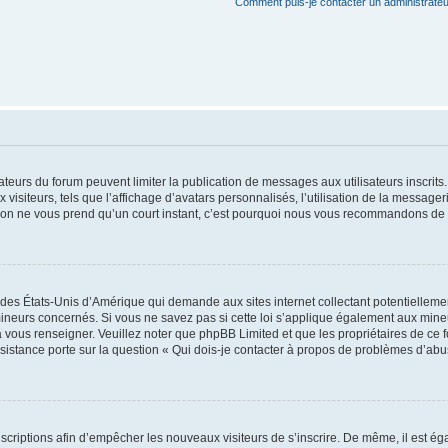
Comment puis-je contacter un administrateu
trateurs du forum peuvent limiter la publication de messages aux utilisateurs inscri
visiteurs, tels que l’affichage d’avatars personnalisés, l’utilisation de la messager
ription ne vous prend qu’un court instant, c’est pourquoi nous vous recommandons de l
 des États-Unis d’Amérique qui demande aux sites internet collectant potentiellem
ineurs concernés. Si vous ne savez pas si cette loi s’applique également aux mineu
a vous renseigner. Veuillez noter que phpBB Limited et que les propriétaires de ce 
ssistance porte sur la question « Qui dois-je contacter à propos de problèmes d’abu
inscriptions afin d’empêcher les nouveaux visiteurs de s’inscrire. De même, il est é