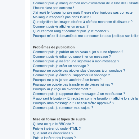
Comment puis-je masquer mon nom d’utilisateur de la liste des utilisate
L’heure n’est pas correcte !
J’ai réglé le fuseau horaire mais l’heure n’est toujours pas correcte !
Ma langue n’apparaît pas dans la liste !
Que signifient les images situées à côté de mon nom d’utilisateur ?
Comment puis-je afficher un avatar ?
Quel est mon rang et comment puis-je le modifier ?
Pourquoi m’est-il demandé de me connecter lorsque je clique sur le lien 
Problèmes de publication
Comment puis-je publier un nouveau sujet ou une réponse ?
Comment puis-je éditer ou supprimer un message ?
Comment puis-je insérer une signature à mon message ?
Comment puis-je créer un sondage ?
Pourquoi ne puis-je pas ajouter plus d’options à un sondage ?
Comment puis-je éditer ou supprimer un sondage ?
Pourquoi ne puis-je pas accéder à un forum ?
Pourquoi ne puis-je pas transférer de pièces jointes ?
Pourquoi ai-je reçu un avertissement ?
Comment puis-je rapporter des messages à un modérateur ?
À quoi sert le bouton « Enregistrer comme brouillon » affiché lors de la 
Pourquoi mon message a-t-il besoin d’être approuvé ?
Comment puis-je remonter mes sujets ?
Mise en forme et types de sujets
Qu’est-ce que le BBCode ?
Puis-je insérer du code HTML ?
Que sont les émoticônes ?
Puis-je insérer des images ?