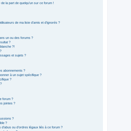
e de la part de quelqu’un sur ce forum !
lisateurs de ma liste d’amis et d’ignorés ?
ans un ou des forums ?
sultat ?
blanche ?!
?
ssages et sujets ?
t les abonnements ?
onner à un sujet spécifique ?
ifique ?
 ?
ce forum ?
s jointes ?
cussions ?
ible ?
 d’abus ou d’ordres légaux liés à ce forum ?