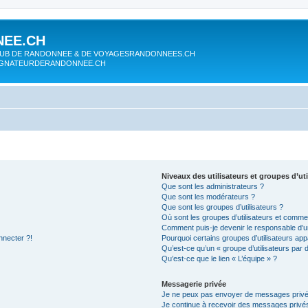
EE.CH
UB DE RANDONNEE & DE VOYAGESRANDONNEES.CH
AGNATEURDERANDONNEE.CH
Niveaux des utilisateurs et groupes d’uti
Que sont les administrateurs ?
Que sont les modérateurs ?
Que sont les groupes d’utilisateurs ?
Où sont les groupes d’utilisateurs et commen
Comment puis-je devenir le responsable d’un
nnecter ?!
Pourquoi certains groupes d’utilisateurs app
Qu’est-ce qu’un « groupe d’utilisateurs par 
Qu’est-ce que le lien « L’équipe » ?
Messagerie privée
Je ne peux pas envoyer de messages privé
Je continue à recevoir des messages privés 