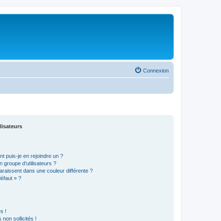
Connexion
lisateurs
t puis-je en rejoindre un ?
 groupe d’utilisateurs ?
araissent dans une couleur différente ?
défaut » ?
s !
non sollicités !