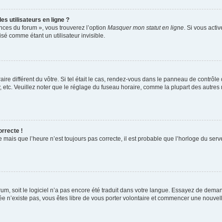
s utilisateurs en ligne ?
ences du forum », vous trouverez l’option
Masquer mon statut en ligne
. Si vous acti
é comme étant un utilisateur invisible.
aire différent du vôtre. Si tel était le cas, rendez-vous dans le panneau de contrôle d
c. Veuillez noter que le réglage du fuseau horaire, comme la plupart des autres rég
orrecte !
 mais que l’heure n’est toujours pas correcte, il est probable que l’horloge du serve
orum, soit le logiciel n’a pas encore été traduit dans votre langue. Essayez de deman
irée n’existe pas, vous êtes libre de vous porter volontaire et commencer une nouvell