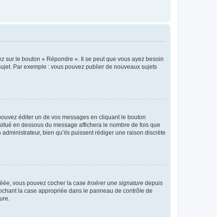
ez sur le bouton « Répondre ». Il se peut que vous ayez besoin
 sujet. Par exemple : vous pouvez publier de nouveaux sujets
ouvez éditer un de vos messages en cliquant le bouton
e situé en dessous du message affichera le nombre de fois que
n administrateur, bien qu’ils puissent rédiger une raison discrète
créée, vous pouvez cocher la case
Insérer une signature
depuis
 cochant la case appropriée dans le panneau de contrôle de
ure.