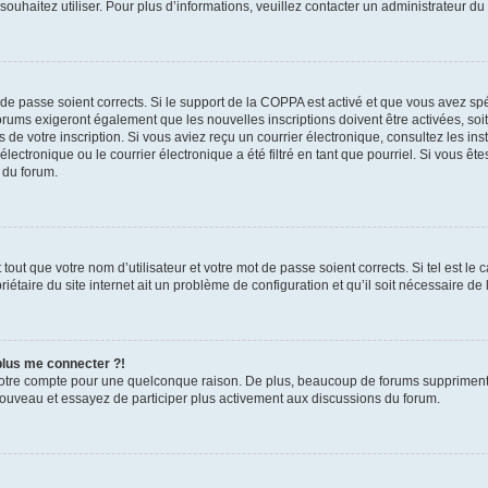
s souhaitez utiliser. Pour plus d’informations, veuillez contacter un administrateur du
t de passe soient corrects. Si le support de la COPPA est activé et que vous avez sp
forums exigeront également que les nouvelles inscriptions doivent être activées, so
rs de votre inscription. Si vous aviez reçu un courrier électronique, consultez les in
ctronique ou le courrier électronique a été filtré en tant que pourriel. Si vous êt
 du forum.
out que votre nom d’utilisateur et votre mot de passe soient corrects. Si tel est le
iétaire du site internet ait un problème de configuration et qu’il soit nécessaire de l
 plus me connecter ?!
votre compte pour une quelconque raison. De plus, beaucoup de forums suppriment pér
 nouveau et essayez de participer plus activement aux discussions du forum.