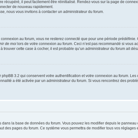
 récupéré, il peut facilement être réinitialisé. Rendez-vous sur la page de connex
onnecter de nouveau rapidement.
sse, nous vous invitons à contacter un administrateur du forum.
e connexion au forum, vous ne resterez connecté que pour une période prédéfinie. C
nir de moi
lors de votre connexion au forum. Ceci n’est pas recommandé si vous a
s à trouver cette case à cocher, il est probable qu’un administrateur du forum ait désa
 phpBB 3.2 qui conservent votre authentification et votre connexion au forum. Les 
tionnalité a été activée par un administrateur du forum. Si vous rencontrez des pro
kés dans la base de données du forum. Vous pouvez les modifier depuis le panneau de 
haut des pages du forum. Ce système vous permettra de modifier tous vos réglages e