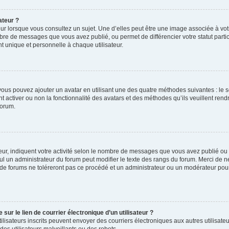
ateur ?
ur lorsque vous consultez un sujet. Une d’elles peut être une image associée à vo
mbre de messages que vous avez publié, ou permet de différencier votre statut parti
 unique et personnelle à chaque utilisateur.
, vous pouvez ajouter un avatar en utilisant une des quatre méthodes suivantes : le s
 activer ou non la fonctionnalité des avatars et des méthodes qu’ils veuillent rendr
forum.
ur, indiquent votre activité selon le nombre de messages que vous avez publié ou id
eul un administrateur du forum peut modifier le texte des rangs du forum. Merci de 
de forums ne toléreront pas ce procédé et un administrateur ou un modérateur pou
ur le lien de courrier électronique d’un utilisateur ?
s utilisateurs inscrits peuvent envoyer des courriers électroniques aux autres utili
es utilisateurs malveillants ou des robots.