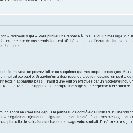
outon « Nouveau sujet ». Pour publier une réponse à un sujet ou un message, cliqu
 forum, une liste de vos permissions est affichée en bas de l’écran du forum ou du
ce forum, etc.
r du forum, vous ne pouvez éditer ou supprimer que vos propres messages. Vous p
 initial ait été publié. Si quelqu’un a déjà répondu à votre message, un petit text
petit texte n’apparaîtra pas s’il s’agit d’une édition effectuée par un modérateur ou u
ormaux ne peuvent pas supprimer leur propre message si une réponse a été publiée.
ut d’abord en créer une depuis le panneau de contrôle de l’utilisateur. Une fois 
us pouvez également ajouter une signature qui sera insérée à tous vos messages en
us sera plus utile de spécifier sur chaque message votre souhait d’insérer votre signat