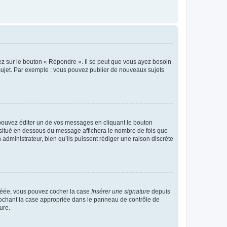
ez sur le bouton « Répondre ». Il se peut que vous ayez besoin
 sujet. Par exemple : vous pouvez publier de nouveaux sujets
ouvez éditer un de vos messages en cliquant le bouton
e situé en dessous du message affichera le nombre de fois que
n administrateur, bien qu’ils puissent rédiger une raison discrète
créée, vous pouvez cocher la case
Insérer une signature
depuis
 cochant la case appropriée dans le panneau de contrôle de
ure.