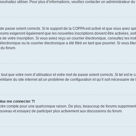
s souhaitez utiliser. Pour plus d’informations, veuillez contacter un administrateur du
t de passe soient corrects. Si le support de la COPPA est activé et que vous avez sp
forums exigeront également que les nouvelles inscriptions doivent être activées, so
rs de votre inscription. Si vous aviez reçu un courrier électronique, consultez les in
ctronique ou le courrier électronique a été filtré en tant que pourriel. Si vous êt
 du forum.
out que votre nom d’utilisateur et votre mot de passe soient corrects. Si tel est le
iétaire du site internet ait un problème de configuration et qu’il soit nécessaire de l
 plus me connecter ?!
votre compte pour une quelconque raison. De plus, beaucoup de forums suppriment pér
 nouveau et essayez de participer plus activement aux discussions du forum.