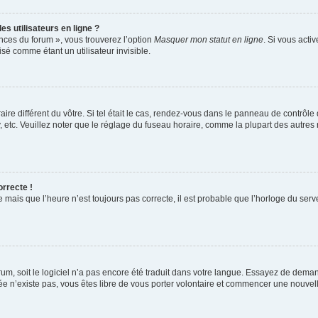
s utilisateurs en ligne ?
ences du forum », vous trouverez l’option
Masquer mon statut en ligne
. Si vous acti
é comme étant un utilisateur invisible.
aire différent du vôtre. Si tel était le cas, rendez-vous dans le panneau de contrôle d
c. Veuillez noter que le réglage du fuseau horaire, comme la plupart des autres rég
orrecte !
 mais que l’heure n’est toujours pas correcte, il est probable que l’horloge du serve
orum, soit le logiciel n’a pas encore été traduit dans votre langue. Essayez de deman
irée n’existe pas, vous êtes libre de vous porter volontaire et commencer une nouvell