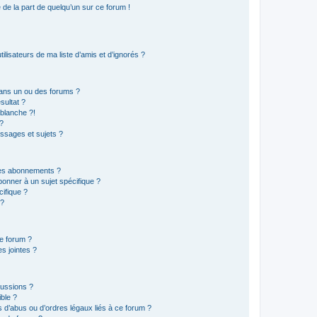
e de la part de quelqu’un sur ce forum !
lisateurs de ma liste d’amis et d’ignorés ?
ans un ou des forums ?
sultat ?
blanche ?!
?
ssages et sujets ?
t les abonnements ?
onner à un sujet spécifique ?
ifique ?
 ?
ce forum ?
s jointes ?
cussions ?
ible ?
 d’abus ou d’ordres légaux liés à ce forum ?