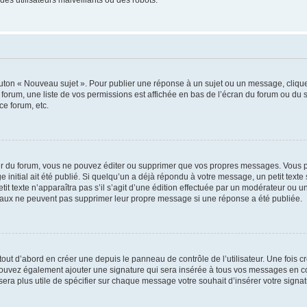
outon « Nouveau sujet ». Pour publier une réponse à un sujet ou un message, cliqu
 forum, une liste de vos permissions est affichée en bas de l’écran du forum ou du
ce forum, etc.
r du forum, vous ne pouvez éditer ou supprimer que vos propres messages. Vous p
 initial ait été publié. Si quelqu’un a déjà répondu à votre message, un petit text
petit texte n’apparaîtra pas s’il s’agit d’une édition effectuée par un modérateur ou u
ormaux ne peuvent pas supprimer leur propre message si une réponse a été publiée.
ut d’abord en créer une depuis le panneau de contrôle de l’utilisateur. Une fois 
us pouvez également ajouter une signature qui sera insérée à tous vos messages en
us sera plus utile de spécifier sur chaque message votre souhait d’insérer votre signat