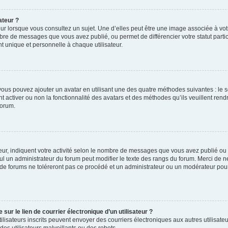
ateur ?
ur lorsque vous consultez un sujet. Une d’elles peut être une image associée à vo
mbre de messages que vous avez publié, ou permet de différencier votre statut parti
 unique et personnelle à chaque utilisateur.
, vous pouvez ajouter un avatar en utilisant une des quatre méthodes suivantes : le s
 activer ou non la fonctionnalité des avatars et des méthodes qu’ils veuillent rendr
forum.
ur, indiquent votre activité selon le nombre de messages que vous avez publié ou id
eul un administrateur du forum peut modifier le texte des rangs du forum. Merci de 
de forums ne toléreront pas ce procédé et un administrateur ou un modérateur pou
ur le lien de courrier électronique d’un utilisateur ?
s utilisateurs inscrits peuvent envoyer des courriers électroniques aux autres utili
es utilisateurs malveillants ou des robots.