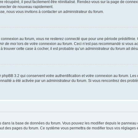
 récupéré, il peut facilement être réinitialisé. Rendez-vous sur la page de connex
onnecter de nouveau rapidement.
sse, nous vous invitons à contacter un administrateur du forum.
e connexion au forum, vous ne resterez connecté que pour une période prédéfinie. C
nir de moi
lors de votre connexion au forum. Ceci n’est pas recommandé si vous a
s à trouver cette case à cocher, il est probable qu’un administrateur du forum ait désa
 phpBB 3.2 qui conservent votre authentification et votre connexion au forum. Les 
tionnalité a été activée par un administrateur du forum. Si vous rencontrez des pro
kés dans la base de données du forum. Vous pouvez les modifier depuis le panneau de 
haut des pages du forum. Ce système vous permettra de modifier tous vos réglages e