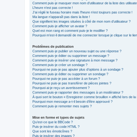
Comment puis-je masquer mon nom d’utilisateur de la liste des utilisate
L’heure n’est pas correcte !
J’ai réglé le fuseau horaire mais l’heure n’est toujours pas correcte !
Ma langue n’apparaît pas dans la liste !
Que signifient les images situées à côté de mon nom d’utilisateur ?
Comment puis-je afficher un avatar ?
Quel est mon rang et comment puis-je le modifier ?
Pourquoi m’est-il demandé de me connecter lorsque je clique sur le lien 
Problèmes de publication
Comment puis-je publier un nouveau sujet ou une réponse ?
Comment puis-je éditer ou supprimer un message ?
Comment puis-je insérer une signature à mon message ?
Comment puis-je créer un sondage ?
Pourquoi ne puis-je pas ajouter plus d’options à un sondage ?
Comment puis-je éditer ou supprimer un sondage ?
Pourquoi ne puis-je pas accéder à un forum ?
Pourquoi ne puis-je pas transférer de pièces jointes ?
Pourquoi ai-je reçu un avertissement ?
Comment puis-je rapporter des messages à un modérateur ?
À quoi sert le bouton « Enregistrer comme brouillon » affiché lors de la 
Pourquoi mon message a-t-il besoin d’être approuvé ?
Comment puis-je remonter mes sujets ?
Mise en forme et types de sujets
Qu’est-ce que le BBCode ?
Puis-je insérer du code HTML ?
Que sont les émoticônes ?
Puis-je insérer des images ?