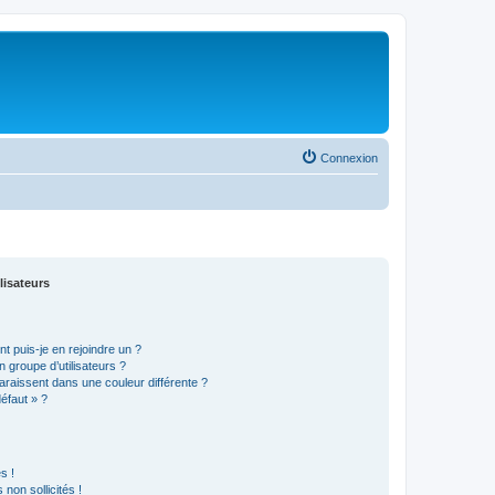
Connexion
lisateurs
t puis-je en rejoindre un ?
 groupe d’utilisateurs ?
araissent dans une couleur différente ?
défaut » ?
s !
non sollicités !