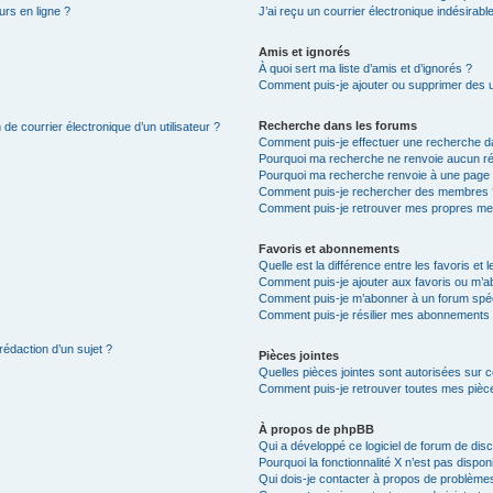
urs en ligne ?
J’ai reçu un courrier électronique indésirabl
Amis et ignorés
À quoi sert ma liste d’amis et d’ignorés ?
Comment puis-je ajouter ou supprimer des uti
Recherche dans les forums
de courrier électronique d’un utilisateur ?
Comment puis-je effectuer une recherche d
Pourquoi ma recherche ne renvoie aucun ré
Pourquoi ma recherche renvoie à une page 
Comment puis-je rechercher des membres 
Comment puis-je retrouver mes propres me
Favoris et abonnements
Quelle est la différence entre les favoris e
Comment puis-je ajouter aux favoris ou m’ab
Comment puis-je m’abonner à un forum spéc
Comment puis-je résilier mes abonnements
rédaction d’un sujet ?
Pièces jointes
Quelles pièces jointes sont autorisées sur 
Comment puis-je retrouver toutes mes pièce
À propos de phpBB
Qui a développé ce logiciel de forum de dis
Pourquoi la fonctionnalité X n’est pas dispon
Qui dois-je contacter à propos de problèmes