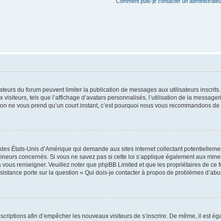
Comment puis-je contacter un administrateu
trateurs du forum peuvent limiter la publication de messages aux utilisateurs inscri
visiteurs, tels que l’affichage d’avatars personnalisés, l’utilisation de la messager
ription ne vous prend qu’un court instant, c’est pourquoi nous vous recommandons de l
 des États-Unis d’Amérique qui demande aux sites internet collectant potentiellem
ineurs concernés. Si vous ne savez pas si cette loi s’applique également aux mineu
a vous renseigner. Veuillez noter que phpBB Limited et que les propriétaires de ce 
ssistance porte sur la question « Qui dois-je contacter à propos de problèmes d’abu
inscriptions afin d’empêcher les nouveaux visiteurs de s’inscrire. De même, il est é