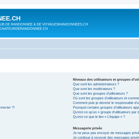
EE.CH
UB DE RANDONNEE & DE VOYAGESRANDONNEES.CH
AGNATEURDERANDONNEE.CH
Niveaux des utilisateurs et groupes d’uti
Que sont les administrateurs ?
Que sont les modérateurs ?
Que sont les groupes d’utilisateurs ?
Où sont les groupes d’utilisateurs et commen
Comment puis-je devenir le responsable d’un
nnecter ?!
Pourquoi certains groupes d’utilisateurs app
Qu’est-ce qu’un « groupe d’utilisateurs par 
Qu’est-ce que le lien « L’équipe » ?
Messagerie privée
Je ne peux pas envoyer de messages privé
Je continue à recevoir des messages privés 