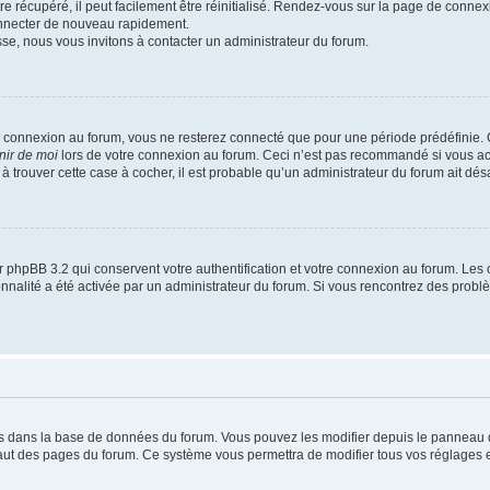
 récupéré, il peut facilement être réinitialisé. Rendez-vous sur la page de connex
onnecter de nouveau rapidement.
sse, nous vous invitons à contacter un administrateur du forum.
e connexion au forum, vous ne resterez connecté que pour une période prédéfinie. C
nir de moi
lors de votre connexion au forum. Ceci n’est pas recommandé si vous a
s à trouver cette case à cocher, il est probable qu’un administrateur du forum ait désa
 phpBB 3.2 qui conservent votre authentification et votre connexion au forum. Les 
tionnalité a été activée par un administrateur du forum. Si vous rencontrez des pro
kés dans la base de données du forum. Vous pouvez les modifier depuis le panneau de 
haut des pages du forum. Ce système vous permettra de modifier tous vos réglages e