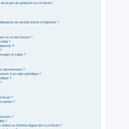
e de la part de quelqu’un sur ce forum !
lisateurs de ma liste d’amis et d’ignorés ?
ans un ou des forums ?
sultat ?
blanche ?!
?
ssages et sujets ?
t les abonnements ?
onner à un sujet spécifique ?
ifique ?
 ?
ce forum ?
s jointes ?
cussions ?
ible ?
 d’abus ou d’ordres légaux liés à ce forum ?