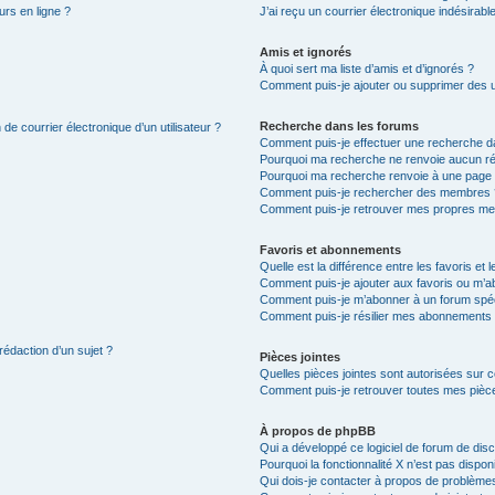
urs en ligne ?
J’ai reçu un courrier électronique indésirabl
Amis et ignorés
À quoi sert ma liste d’amis et d’ignorés ?
Comment puis-je ajouter ou supprimer des uti
Recherche dans les forums
de courrier électronique d’un utilisateur ?
Comment puis-je effectuer une recherche d
Pourquoi ma recherche ne renvoie aucun ré
Pourquoi ma recherche renvoie à une page 
Comment puis-je rechercher des membres 
Comment puis-je retrouver mes propres me
Favoris et abonnements
Quelle est la différence entre les favoris e
Comment puis-je ajouter aux favoris ou m’ab
Comment puis-je m’abonner à un forum spéc
Comment puis-je résilier mes abonnements
rédaction d’un sujet ?
Pièces jointes
Quelles pièces jointes sont autorisées sur 
Comment puis-je retrouver toutes mes pièce
À propos de phpBB
Qui a développé ce logiciel de forum de dis
Pourquoi la fonctionnalité X n’est pas dispon
Qui dois-je contacter à propos de problèmes