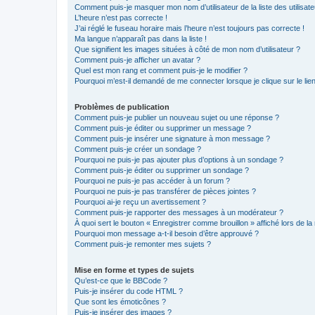
Comment puis-je masquer mon nom d’utilisateur de la liste des utilisate
L’heure n’est pas correcte !
J’ai réglé le fuseau horaire mais l’heure n’est toujours pas correcte !
Ma langue n’apparaît pas dans la liste !
Que signifient les images situées à côté de mon nom d’utilisateur ?
Comment puis-je afficher un avatar ?
Quel est mon rang et comment puis-je le modifier ?
Pourquoi m’est-il demandé de me connecter lorsque je clique sur le lien 
Problèmes de publication
Comment puis-je publier un nouveau sujet ou une réponse ?
Comment puis-je éditer ou supprimer un message ?
Comment puis-je insérer une signature à mon message ?
Comment puis-je créer un sondage ?
Pourquoi ne puis-je pas ajouter plus d’options à un sondage ?
Comment puis-je éditer ou supprimer un sondage ?
Pourquoi ne puis-je pas accéder à un forum ?
Pourquoi ne puis-je pas transférer de pièces jointes ?
Pourquoi ai-je reçu un avertissement ?
Comment puis-je rapporter des messages à un modérateur ?
À quoi sert le bouton « Enregistrer comme brouillon » affiché lors de la 
Pourquoi mon message a-t-il besoin d’être approuvé ?
Comment puis-je remonter mes sujets ?
Mise en forme et types de sujets
Qu’est-ce que le BBCode ?
Puis-je insérer du code HTML ?
Que sont les émoticônes ?
Puis-je insérer des images ?