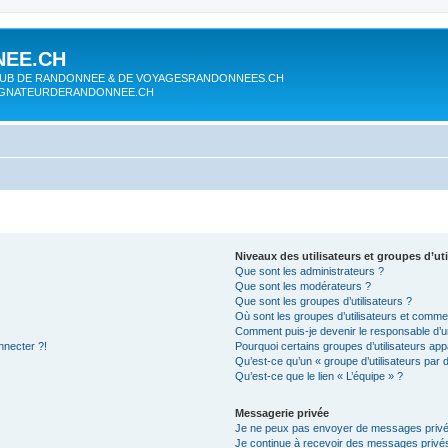
EE.CH
UB DE RANDONNEE & DE VOYAGESRANDONNEES.CH
AGNATEURDERANDONNEE.CH
Niveaux des utilisateurs et groupes d’uti
Que sont les administrateurs ?
Que sont les modérateurs ?
Que sont les groupes d’utilisateurs ?
Où sont les groupes d’utilisateurs et commen
Comment puis-je devenir le responsable d’un
nnecter ?!
Pourquoi certains groupes d’utilisateurs app
Qu’est-ce qu’un « groupe d’utilisateurs par 
Qu’est-ce que le lien « L’équipe » ?
Messagerie privée
Je ne peux pas envoyer de messages privé
Je continue à recevoir des messages privés 