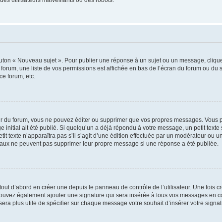
outon « Nouveau sujet ». Pour publier une réponse à un sujet ou un message, cliqu
 forum, une liste de vos permissions est affichée en bas de l’écran du forum ou du
ce forum, etc.
r du forum, vous ne pouvez éditer ou supprimer que vos propres messages. Vous p
 initial ait été publié. Si quelqu’un a déjà répondu à votre message, un petit text
petit texte n’apparaîtra pas s’il s’agit d’une édition effectuée par un modérateur ou u
ormaux ne peuvent pas supprimer leur propre message si une réponse a été publiée.
ut d’abord en créer une depuis le panneau de contrôle de l’utilisateur. Une fois 
us pouvez également ajouter une signature qui sera insérée à tous vos messages en
us sera plus utile de spécifier sur chaque message votre souhait d’insérer votre signat