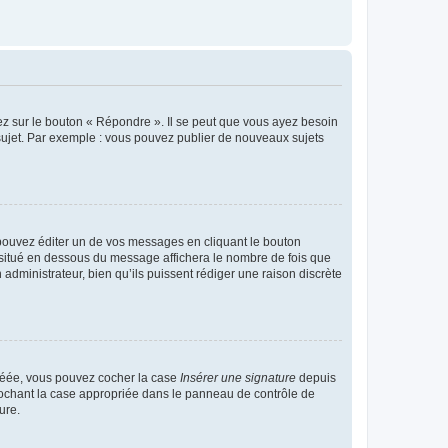
ez sur le bouton « Répondre ». Il se peut que vous ayez besoin
 sujet. Par exemple : vous pouvez publier de nouveaux sujets
ouvez éditer un de vos messages en cliquant le bouton
e situé en dessous du message affichera le nombre de fois que
n administrateur, bien qu’ils puissent rédiger une raison discrète
créée, vous pouvez cocher la case
Insérer une signature
depuis
 cochant la case appropriée dans le panneau de contrôle de
ure.