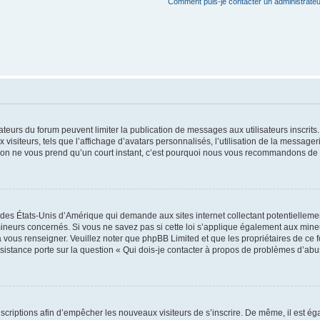
Comment puis-je contacter un administrateu
trateurs du forum peuvent limiter la publication de messages aux utilisateurs inscri
visiteurs, tels que l’affichage d’avatars personnalisés, l’utilisation de la messager
ription ne vous prend qu’un court instant, c’est pourquoi nous vous recommandons de l
 des États-Unis d’Amérique qui demande aux sites internet collectant potentiellem
ineurs concernés. Si vous ne savez pas si cette loi s’applique également aux mineu
a vous renseigner. Veuillez noter que phpBB Limited et que les propriétaires de ce 
ssistance porte sur la question « Qui dois-je contacter à propos de problèmes d’abu
inscriptions afin d’empêcher les nouveaux visiteurs de s’inscrire. De même, il est é