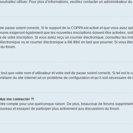
s souhaitez utiliser. Pour plus d’informations, veuillez contacter un administrateur du
t de passe soient corrects. Si le support de la COPPA est activé et que vous avez sp
forums exigeront également que les nouvelles inscriptions doivent être activées, so
rs de votre inscription. Si vous aviez reçu un courrier électronique, consultez les in
ctronique ou le courrier électronique a été filtré en tant que pourriel. Si vous êt
 du forum.
out que votre nom d’utilisateur et votre mot de passe soient corrects. Si tel est le
iétaire du site internet ait un problème de configuration et qu’il soit nécessaire de l
 plus me connecter ?!
votre compte pour une quelconque raison. De plus, beaucoup de forums suppriment pér
 nouveau et essayez de participer plus activement aux discussions du forum.