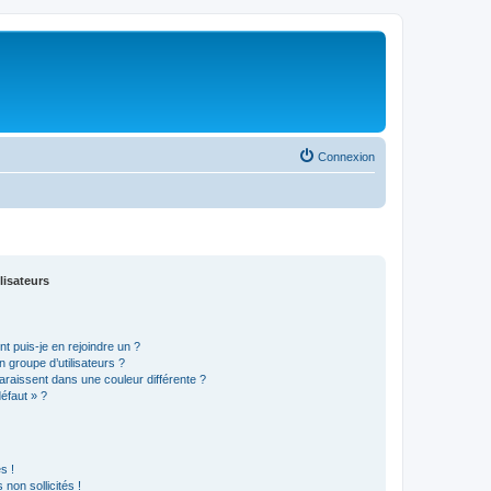
Connexion
lisateurs
t puis-je en rejoindre un ?
 groupe d’utilisateurs ?
araissent dans une couleur différente ?
défaut » ?
s !
non sollicités !