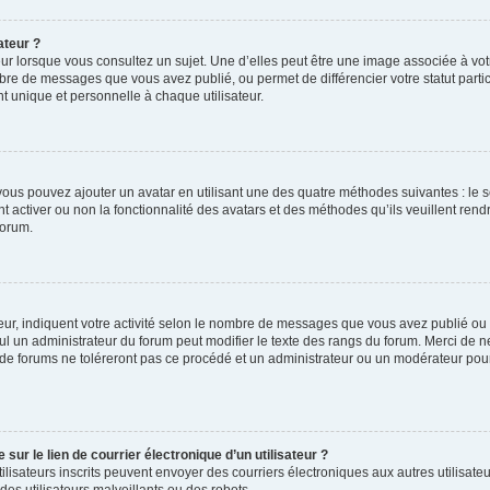
ateur ?
ur lorsque vous consultez un sujet. Une d’elles peut être une image associée à vo
mbre de messages que vous avez publié, ou permet de différencier votre statut parti
 unique et personnelle à chaque utilisateur.
, vous pouvez ajouter un avatar en utilisant une des quatre méthodes suivantes : le s
 activer ou non la fonctionnalité des avatars et des méthodes qu’ils veuillent rendr
forum.
ur, indiquent votre activité selon le nombre de messages que vous avez publié ou id
eul un administrateur du forum peut modifier le texte des rangs du forum. Merci de 
de forums ne toléreront pas ce procédé et un administrateur ou un modérateur pou
ur le lien de courrier électronique d’un utilisateur ?
s utilisateurs inscrits peuvent envoyer des courriers électroniques aux autres utili
es utilisateurs malveillants ou des robots.