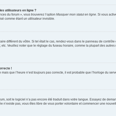
s utilisateurs en ligne ?
ences du forum », vous trouverez l’option
Masquer mon statut en ligne
. Si vous acti
é comme étant un utilisateur invisible.
aire différent du vôtre. Si tel était le cas, rendez-vous dans le panneau de contrôle d
c. Veuillez noter que le réglage du fuseau horaire, comme la plupart des autres rég
orrecte !
 mais que l’heure n’est toujours pas correcte, il est probable que l’horloge du serve
orum, soit le logiciel n’a pas encore été traduit dans votre langue. Essayez de deman
irée n’existe pas, vous êtes libre de vous porter volontaire et commencer une nouvell